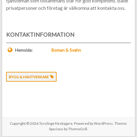
tjänstemän som tillsammans står för god kompetens. Både
privatpersoner och företag är välkomna att kontakta oss.
KONTAKTINFORMATION
Hemsida:
Boman & Svahn
BYGG & HANTVERKARE
Copyright © 2026
Tysslinge företagare
. Powered by
WordPress
. Theme:
Spacious by
ThemeGrill
.