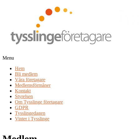
Menu
Tysslinge företagare
Hem
Bli medlem
Våra företagare
Medlemsförmåner
Kontakt
Styrelsen
Om Tysslinge företagare
GDPR
Tysslingedagen
Vinter i Tysslinge
Medlem