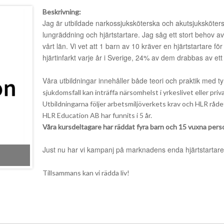
Beskrivning:
Jag är utbildade narkossjuksköterska och akutsjuksköters
lungräddning och hjärtstartare. Jag såg ett stort behov a
vårt län. Vi vet att 1 barn av 10 kräver en hjärtstartare f
hjärtinfarkt varje år i Sverige, 24% av dem drabbas av ett
Våra utbildningar innehåller både teori och praktik med t
sjukdomsfall kan inträffa närsomhelst i yrkeslivet eller priva
Utbildningarna följer arbetsmiljöverkets krav och HLR rådets
HLR Education AB har funnits i 5 år.
Våra kursdeltagare har räddat fyra barn och 15 vuxna pers
Just nu har vi kampanj på marknadens enda hjärtstartare 
Tillsammans kan vi rädda liv!