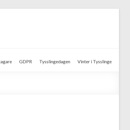
tagare
GDPR
Tysslingedagen
Vinter i Tysslinge