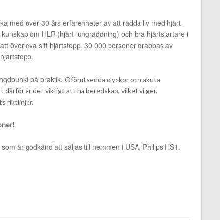
ka med över 30 års erfarenheter av att rädda liv med hjärt-
v kunskap om HLR (hjärt-lungräddning) och bra hjärtstartare i
ör att överleva sitt hjärtstopp. 30 000 personer drabbas av
 hjärtstopp.
yngdpunkt på praktik.
Oförutsedda olyckor och akuta
t därför är det viktigt att ha beredskap, vilket vi ger.
 riktlinjer.
oner!
som är godkänd att säljas till hemmen i USA, Philips HS1.