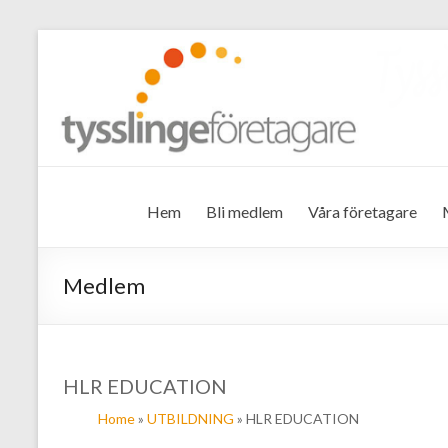
Tysslinge företagare
Hem
Bli medlem
Våra företagare
Medlem
HLR EDUCATION
Home
»
UTBILDNING
» HLR EDUCATION