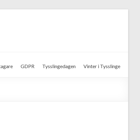
tagare
GDPR
Tysslingedagen
Vinter i Tysslinge