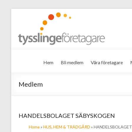
Tysslinge företagare
Hem
Bli medlem
Våra företagare
Medlem
HANDELSBOLAGET SÄBYSKOGEN
Home
»
HUS, HEM & TRÄDGÅRD
» HANDELSBOLAGE