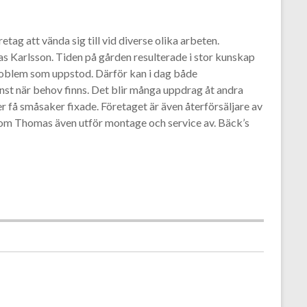
tag att vända sig till vid diverse olika arbeten.
s Karlsson. Tiden på gården resulterade i stor kunskap
problem som uppstod. Därför kan i dag både
änst när behov finns. Det blir många uppdrag åt andra
r få småsaker fixade. Företaget är även återförsäljare av
om Thomas även utför montage och service av. Bäck’s