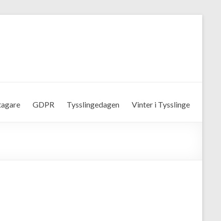
tagare
GDPR
Tysslingedagen
Vinter i Tysslinge