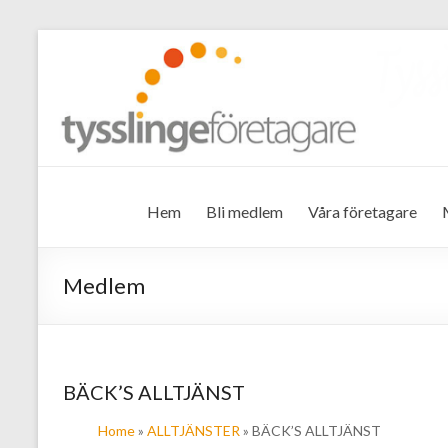
Tysslinge företagare
Hem
Bli medlem
Våra företagare
Medlem
BÄCK’S ALLTJÄNST
Home
»
ALLTJÄNSTER
» BÄCK’S ALLTJÄNST